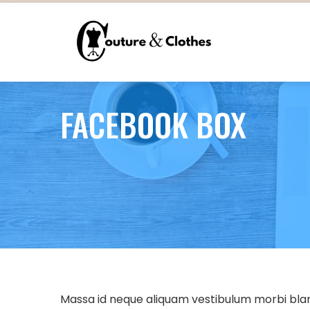
Skip
to
content
FACEBOOK BOX
Massa id neque aliquam vestibulum morbi blandi