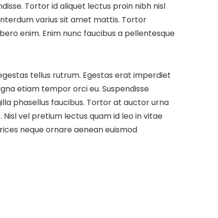
se. Tortor id aliquet lectus proin nibh nisl
interdum varius sit amet mattis. Tortor
 libero enim. Enim nunc faucibus a pellentesque
 egestas tellus rutrum. Egestas erat imperdiet
magna etiam tempor orci eu. Suspendisse
la phasellus faucibus. Tortor at auctor urna
 Nisl vel pretium lectus quam id leo in vitae
. Ultrices neque ornare aenean euismod