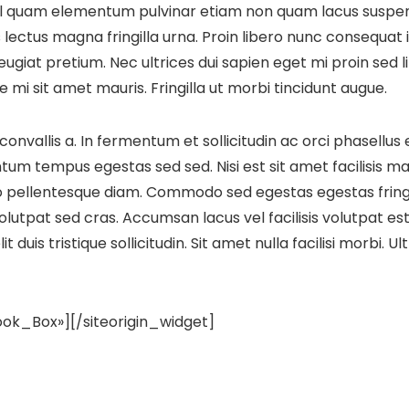
el quam elementum pulvinar etiam non quam lacus suspendis
lectus magna fringilla urna. Proin libero nunc consequat 
feugiat pretium. Nec ultrices dui sapien eget mi proin sed
te mi sit amet mauris. Fringilla ut morbi tincidunt augue.
convallis a. In fermentum et sollicitudin ac orci phasellus
tum tempus egestas sed sed. Nisi est sit amet facilisis 
io pellentesque diam. Commodo sed egestas egestas fringil
lutpat sed cras. Accumsan lacus vel facilisis volutpat est.
it duis tristique sollicitudin. Sit amet nulla facilisi morbi
ook_Box»]
[/siteorigin_widget]